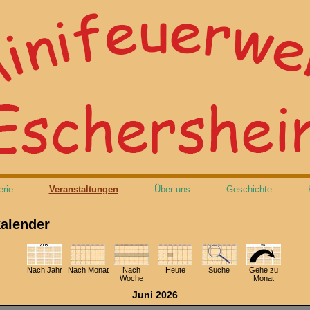
erie
Veranstaltungen
Über uns
Geschichte
alender
Nach Jahr
Nach Monat
Nach
Heute
Suche
Gehe zu
Woche
Monat
Juni 2026