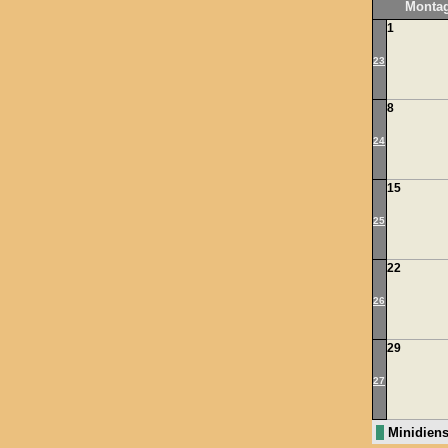
Monta
1
23
8
24
15
25
22
26
29
27
Minidiens