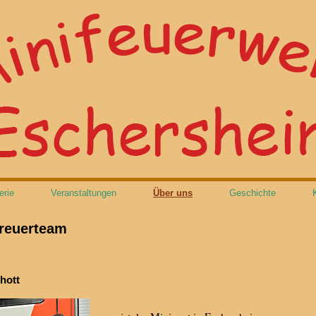
erie
Veranstaltungen
Über uns
Geschichte
reuerteam
hott