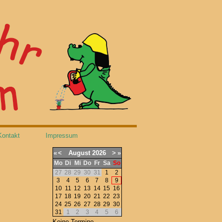
Kontakt
Impressum
«
<
August
2026
>
»
Mo
Di
Mi
Do
Fr
Sa
So
27
28
29
30
31
1
2
3
4
5
6
7
8
9
10
11
12
13
14
15
16
17
18
19
20
21
22
23
24
25
26
27
28
29
30
31
1
2
3
4
5
6
Keine Termine