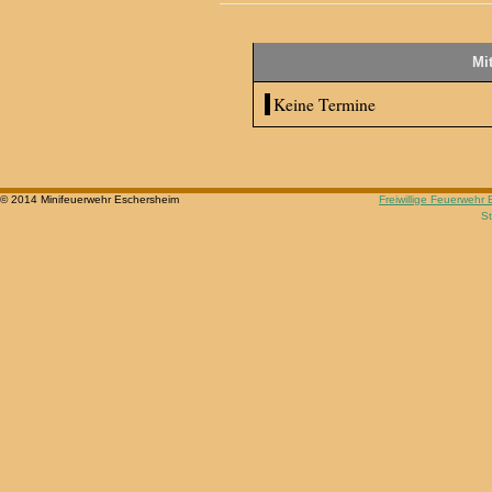
Mi
Keine Termine
© 2014 Minifeuerwehr Eschersheim
Freiwillige Feuerwehr
St