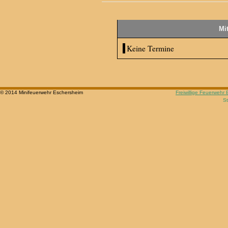
Mi
Keine Termine
© 2014 Minifeuerwehr Eschersheim
Freiwillige Feuerwehr
St